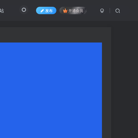
转站
发布
开通会员