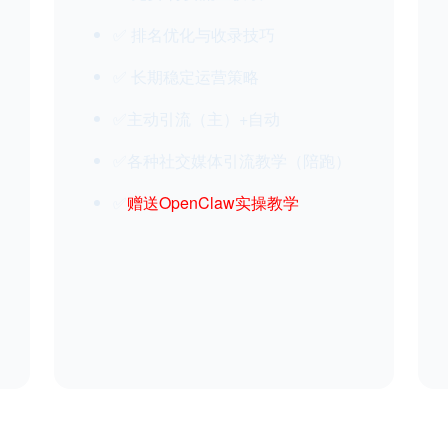
✅ 排名优化与收录技巧
✅ 长期稳定运营策略
✅主动引流（主）+自动
✅各种社交媒体引流教学（陪跑）
✅
赠送OpenClaw实操教学