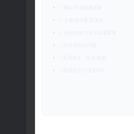
✅ 网站环境快速搭建
✅ 主题/插件配置优化
✅ 网站性能与安全双重配置
✅支付系统的对接
✅无需动手（站长搭建）
✅搭建后自可优化DIY