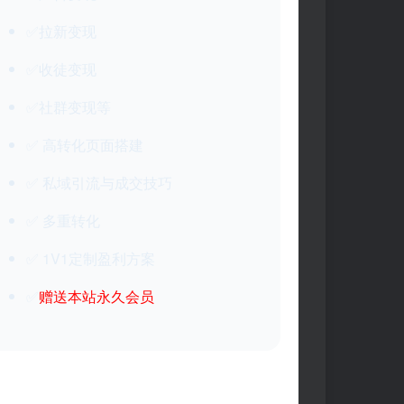
✅拉新变现
✅收徒变现
✅社群变现等
✅ 高转化页面搭建
✅ 私域引流与成交技巧
✅ 多重转化
✅ 1V1定制盈利方案
✅
赠送本站永久会员