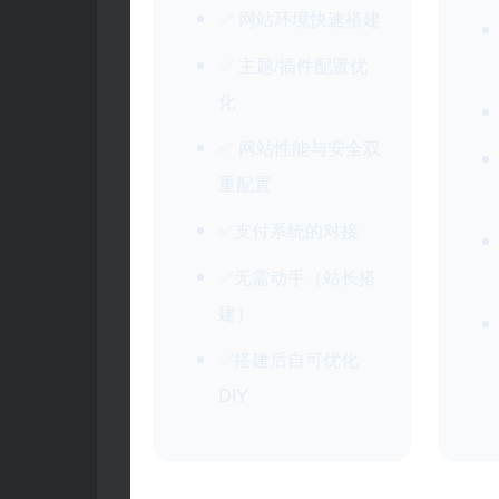
✅ 网站环境快速搭建
✅ 主题/插件配置优
化
✅ 网站性能与安全双
重配置
✅支付系统的对接
✅无需动手（站长搭
建）
✅搭建后自可优化
DIY