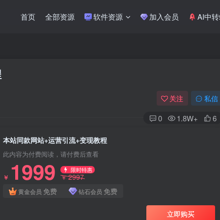
首页
全部资源
软件资源
加入会员
AI中
程
关注
私信
0
1.8W+
6
本站同款网站+运营引流+变现教程
此内容为付费阅读，请付费后查看
1999
限时特惠
2997
￥
￥
免费
免费
黄金会员
钻石会员
立即购买