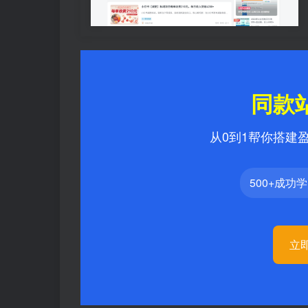
同款
从0到1帮你搭建
500+成功
立