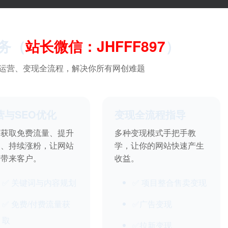
务（
站长微信：JHFFF897
）
运营、变现全流程，解决你所有网创难题
营与SEO优化
变现全流程指导
你获取免费流量、提升
多种变现模式手把手教
名、持续涨粉，让网站
学，让你的网站快速产生
动带来客户。
收益。
✅ 关键词与内容规划
✅ 项目整合售卖变现
✅ 免费/付费流量获
✅广告变现
取
✅拉新变现