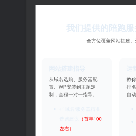
我们提供的陪跑服
全方位覆盖网站搭建、
网站搭建指导
运
从域名选购、服务器配
教
置、WP安装到主题定
排
制，全程一对一指导。
自
✅ 域名/服务器精准
选购建议
（首年100
左右）