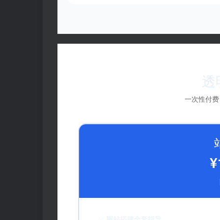
透
一次性付费
¥
✅ 网站搭建全套指导 