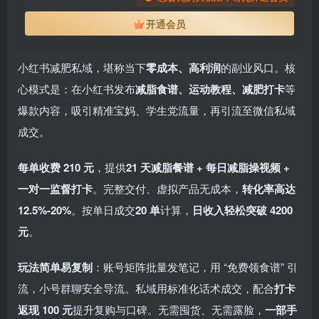
开通会员
小红书减肥私域，堪称当下
零成本、高利润
的副业风口。核
心模式是：在小红书发布
减脂食谱、运动教程、减肥打卡
等
爆款内容，吸引精准宝妈、学生党流量，再引流至微信私域
成交。
每单收费 210 元
，提供
21 天减脂餐谱 + 每日减脂操视频 +
一对一监督打卡
。完整交付、虚拟产品无成本，
转化率高达
12.5%-20%
。按单日成交
20 单
计算，
日收入轻松突破 4200
元
。
玩法简单易复制
：账号矩阵批量发笔记，用 “免费领食谱” 引
流，小号群聊安全导流。私域用标准化话术成交，配合
打卡
返现 100 元
提升复购与口碑。无需囤货、无需露脸，
一部手