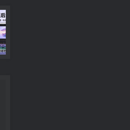
AE动态图形处理软件及视频特效合成软件的视频后期制作软件Adobe After Effects 2025(简称AE2025)
Office 2010 免费安装详细教程