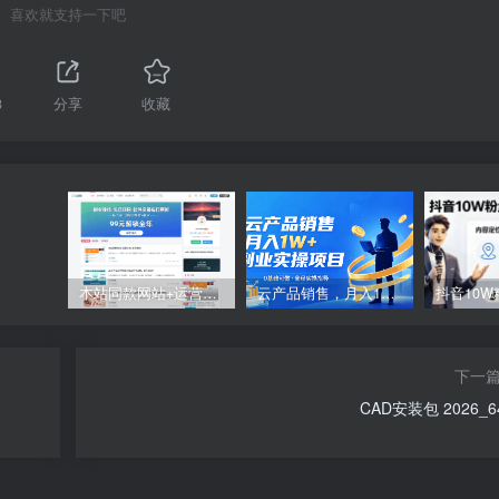
喜欢就支持一下吧
3
分享
收藏
本站同款网站+运营引流+变现教程
云产品销售，月入1W+副业实操项目
下一
CAD安装包 2026_