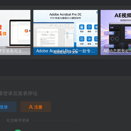
电脑剪映软件免费安装教程全套合集
Adobe Acrobat Pro DC一款专门用于PDF阅读以及编辑的办公辅助软件
请登录后发表评论
登录
注册
社交账号登录