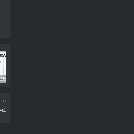
抖音10W粉丝的AI脱口秀教学，普通人也能上手的AI短视频项目，5分钟学会，撸伙伴计划收益
淘宝虚拟仓项目，市场大，需求广，零竞争，赛道几乎没人操作
CAD安装包 2026_64位
篇
64位