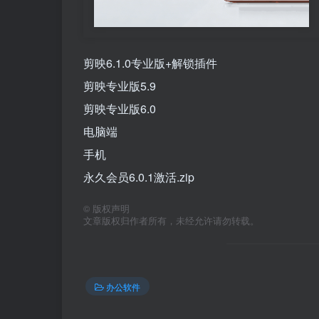
剪映6.1.0专业版+解锁插件
剪映专业版5.9
剪映专业版6.0
电脑端
手机
永久会员6.0.1激活.zip
©
版权声明
文章版权归作者所有，未经允许请勿转载。
办公软件