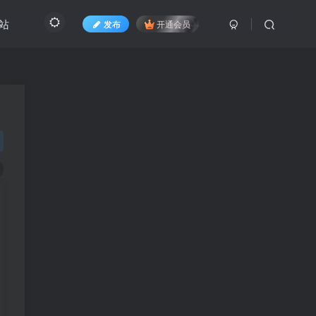
转站
发布
开通会员