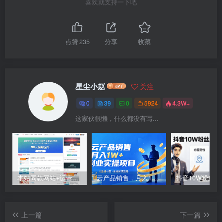
喜欢就支持一下吧
点赞
235
分享
收藏
星尘小赵
关注
0
39
0
5924
4.3W+
这家伙很懒，什么都没有写...
本站同款网站+运营引流+变现教程
云产品销售，月入1W+副业实操项目
上一篇
下一篇